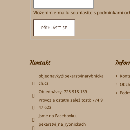
í
Vložením e-mailu souhlasíte s
podmínkami och
PŘIHLÁSIT SE
Kontakt
Infor
objednavky
@
pekarstvinarybnicka
Kont
ch.cz
Obch
Objednávky: 725 918 139
Podm
Provoz a ostatní záležitosti: 774 9
47 623
Jsme na Facebooku.
pekarstvi_na_rybnickach