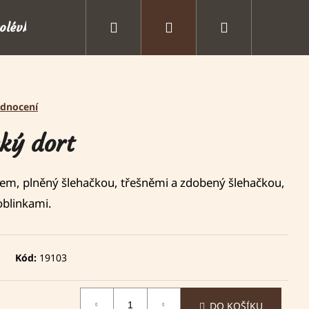
Hledat
Přihlášení
Nákupní
polévky
Doplňky a příslušenství
Oslavy, sv
košík
odnocení
ký dort
em, plněný šlehačkou, třešněmi a zdobený šlehačkou,
oblinkami.
Kód:
19103
DO KOŠÍKU