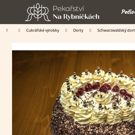
K
Přejít
o
na
Pečiv
š
obsah
Zpět
Zpět
í
Domů
Cukrářské výrobky
Dorty
Schwarzwaldský dort
do
do
k
obchodu
obchodu