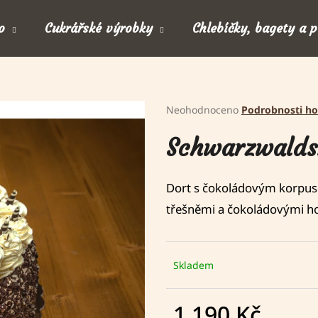
o
Cukrářské výrobky
Chlebíčky, bagety a 
Co potřebujete najít?
Průměrné
Neohodnoceno
Podrobnosti h
hodnocení
Schwarzwalds
produktu
HLEDAT
je
0,0
Dort s čokoládovým korpus
z
třešněmi a čokoládovými h
Doporučujeme
5
hvězdiček.
Skladem
1 190 Kč