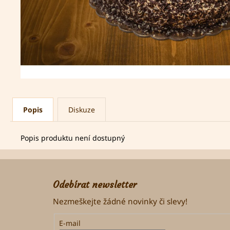
Popis
Diskuze
Popis produktu není dostupný
Z
á
Odebírat newsletter
p
Nezmeškejte žádné novinky či slevy!
a
t
E-mail