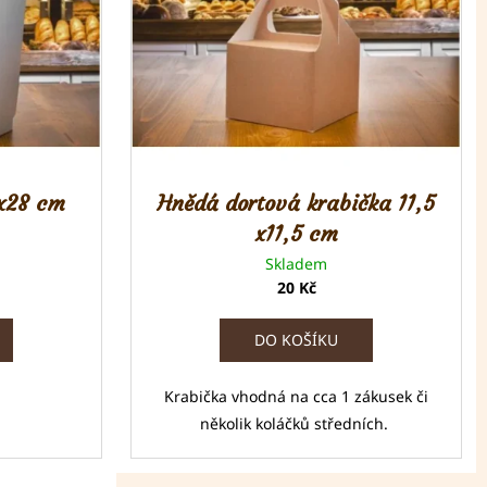
8x28 cm
Hnědá dortová krabička 11,5
x11,5 cm
Skladem
20 Kč
DO KOŠÍKU
Krabička vhodná na cca 1 zákusek či
několik koláčků středních.