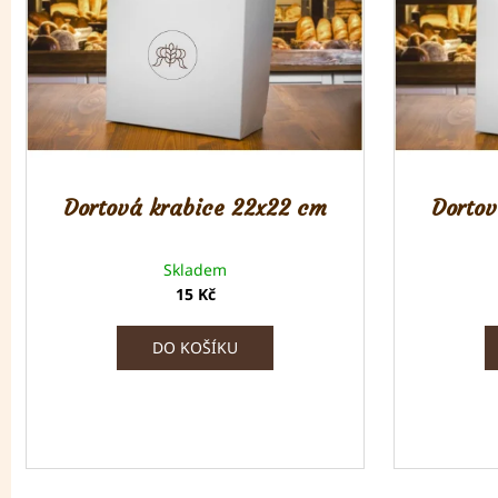
d
i
u
s
k
p
t
r
ů
o
d
u
Dortová krabice 22x22 cm
Dortov
k
t
ů
Skladem
15 Kč
DO KOŠÍKU