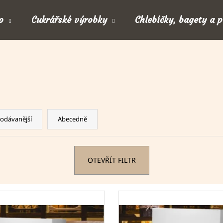
o
Cukrářské výrobky
Chlebíčky, bagety a 
Co potřebujete najít?
HLEDAT
odávanější
Abecedně
Doporučujeme
OTEVŘÍT FILTR