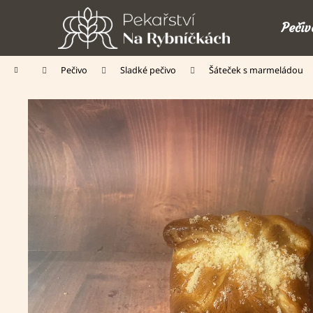
K
Přejít
o
na
Pečiv
š
obsah
Zpět
Zpět
í
Domů
Pečivo
Sladké pečivo
Šáteček s marmeládou
do
do
k
obchodu
obchodu