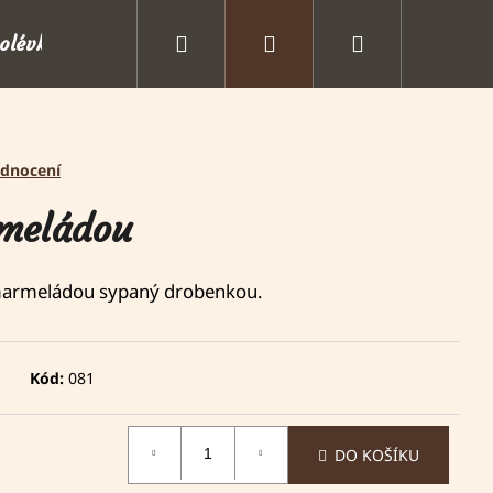
Hledat
Přihlášení
Nákupní
polévky
Doplňky a příslušenství
Oslavy, sv
košík
odnocení
rmeládou
marmeládou sypaný drobenkou.
Kód:
081
DO KOŠÍKU