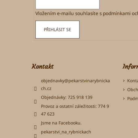
í
Vložením e-mailu souhlasíte s
podmínkami och
PŘIHLÁSIT SE
Kontakt
Infor
objednavky
@
pekarstvinarybnicka
Kont
ch.cz
Obch
Objednávky: 725 918 139
Podm
Provoz a ostatní záležitosti: 774 9
47 623
Jsme na Facebooku.
pekarstvi_na_rybnickach