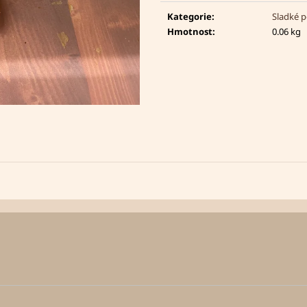
cena:
Kategorie
:
Sladké p
Hmotnost
:
0.06 kg