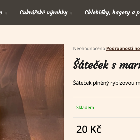
o
Cukrářské výrobky
Chlebíčky, bagety a 
Co potřebujete najít?
Průměrné
Neohodnoceno
Podrobnosti h
hodnocení
Šáteček s ma
produktu
HLEDAT
je
0,0
Šáteček plněný rybízovou 
z
Doporučujeme
5
hvězdiček.
Skladem
20 Kč
Měrná