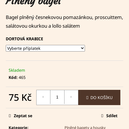
Plněný bagel
n
je
a
5,0
Bagel plněný česnekovou pomazánkou, proscuittem,
j
z
salátovou okurkou a lollo salátem
í
5
hvězdiček.
t
DORTOVÁ KRABICE
?
Skladem
HLEDAT
Kód:
465
75 Kč
DO KOŠÍKU
D
Měrná
o
cena:
p
Zeptat se
Sdílet
o
r
Kategorie
:
Plněné bagety a housky